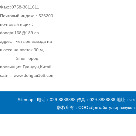
Факс:
0758-3611611
Почтовый индекс：526200
почтовый ящик：
dongtai168@189.cn
адрес：
четыре выезда на
шоссе на восток 30 м,
Sihui Город,
провинция Гуандун,Китай
сайт：
www.dongtai168.com
Sitemap
电话：
029-8888888
传真：
029-8888888
地址：четыре
版权所有：ООО«Донтай»-ультразвуково