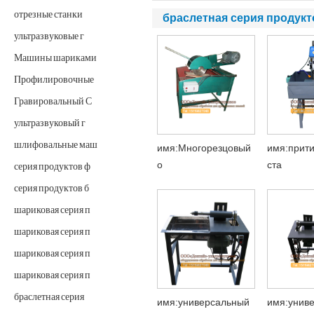
отрезные станки
браслетная серия продукт
ультразвуковые г
Машины шариками
Профилировочные
Гравировальный С
ультразвуковый г
шлифовальные маш
имя:Многорезцовый
имя:прит
о
ста
серия продуктов ф
серия продуктов б
шариковая серия п
шариковая серия п
шариковая серия п
шариковая серия п
браслетная серия
имя:универсальный
имя:унив