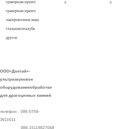
с
с
граверная серия п
граверная серия п
лакировочных маш
стальная опалубк
другое
КОНТАКТЫ
ООО«Донтай»-
ультразвуковое
оборудованиеобработки
для драгоценных камней
телефон：086-0758-
3611611
086-15119827048