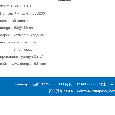
Факс:
0758-3611611
Почтовый индекс：526200
почтовый ящик：
dongtai168@189.cn
адрес：
четыре выезда на
шоссе на восток 30 м,
Sihui Город,
провинция Гуандун,Китай
сайт：
www.dongtai168.com
Sitemap
电话：
029-8888888
传真：
029-8888888
地址：четыре
版权所有：ООО«Донтай»-ультразвуково