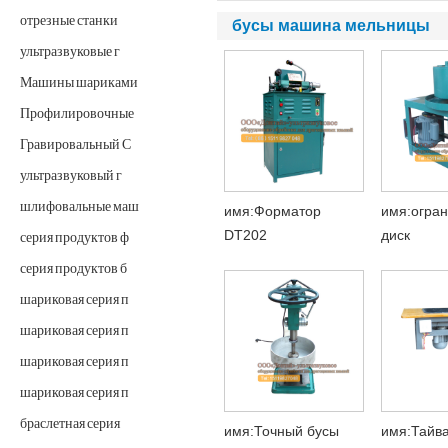
отрезные станки
бусы машина мельницы
ультразвуковые г
Машины шариками
Профилировочные
Гравировальный С
ультразвуковый г
шлифовальные маш
имя:Форматор
имя:огра
DT202
диск
серия продуктов ф
серия продуктов б
шариковая серия п
шариковая серия п
шариковая серия п
шариковая серия п
браслетная серия
имя:Точный бусы
имя:Тайва