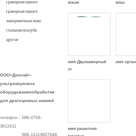
маши
маш
граверная серия п
граверная серия п
лакировочных маш
стальная опалубк
другое
КОНТАКТЫ
имя:Двухкамерный
имя:орган
ог
ООО«Донтай»-
ультразвуковое
оборудованиеобработки
для драгоценных камней
телефон：086-0758-
3611611
имя:решетная
086-15119827048
машина