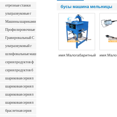
отрезные станки
бусы машина мельницы
ультразвуковые г
Машины шариками
Профилировочные
Гравировальный С
ультразвуковый г
шлифовальные маш
имя:Малогабаритный
имя:Мало
серия продуктов ф
серия продуктов б
шариковая серия п
шариковая серия п
шариковая серия п
шариковая серия п
браслетная серия