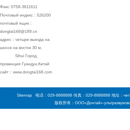
Факс:
0758-3611611
Почтовый индекс：526200
почтовый ящик：
dongtai168@189.cn
адрес：
четыре выезда на
шоссе на восток 30 м,
Sihui Город,
провинция Гуандун,Китай
сайт：
www.dongtai168.com
Sitemap
电话：
029-8888888
传真：
029-8888888
地址：четыре
版权所有：ООО«Донтай»-ультразвуково