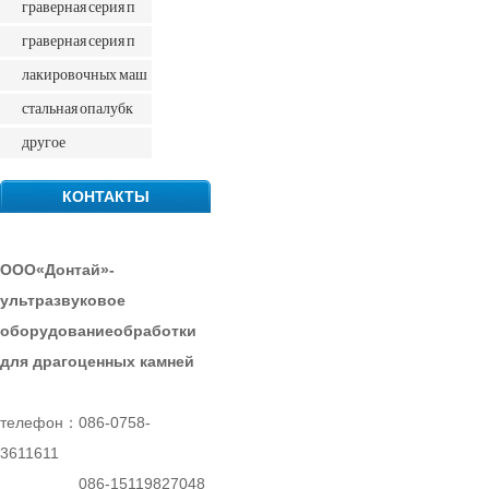
граверная серия п
граверная серия п
лакировочных маш
стальная опалубк
другое
КОНТАКТЫ
ООО«Донтай»-
ультразвуковое
оборудованиеобработки
для драгоценных камней
телефон：086-0758-
3611611
086-15119827048